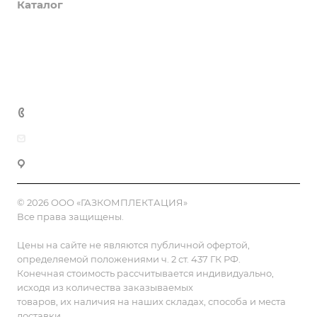
Каталог
Доставка и оплата
Полезная информация
Контакты
8 (800) 555-90-64
zakaz@gazkompl.ru
г. Москва, 2-й Смоленский переулок, 1/4
© 2026 ООО «ГАЗКОМПЛЕКТАЦИЯ»
Все права защищены.
Цены на сайте не являются публичной офертой,
определяемой положениями ч. 2 ст. 437 ГК РФ.
Конечная стоимость рассчитывается индивидуально,
исходя из количества заказываемых
товаров, их наличия на наших складах, способа и места
доставки.