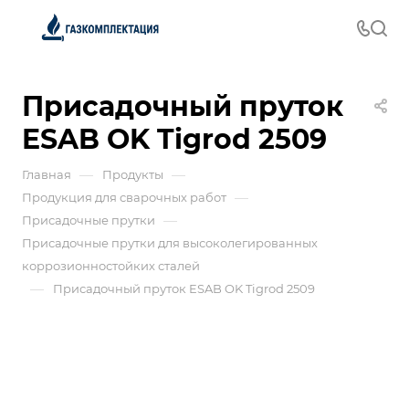
Присадочный пруток
ESAB OK Tigrod 2509
—
—
Главная
Продукты
—
Продукция для сварочных работ
—
Присадочные прутки
Присадочные прутки для высоколегированных
коррозионностойких сталей
—
Присадочный пруток ESAB OK Tigrod 2509