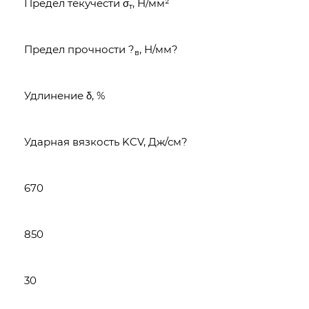
Предел текучести σ
, Н/мм²
т
Предел прочности ?
, Н/мм?
в
Удлинение δ, %
Ударная вязкость KCV, Дж/см?
670
850
30