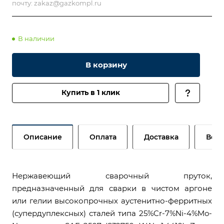
почту:
zakaz@gazkompl.ru
В наличии
В корзину
Купить в 1 клик
Описание
Оплата
Доставка
Возв
Нержавеющий сварочный пруток,
предназначенный для сварки в чистом аргоне
или гелии высокопрочных аустенитно-ферритных
(супердуплексных) сталей типа 25%Cr-7%Ni-4%Mo-