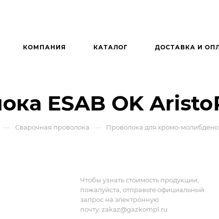
КОМПАНИЯ
КАТАЛОГ
ДОСТАВКА И ОП
ка ESAB OK AristoR
—
—
Сварочная проволока
Проволока для хромо-молибдено
Чтобы узнать стоимость продукции,
пожалуйста, отправьте официальный
запрос на электронную
почту:
zakaz@gazkompl.ru