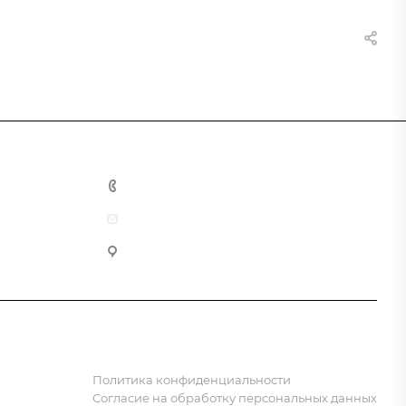
8 (800) 555-90-64
zakaz@gazkompl.ru
г. Москва, 2-й Смоленский переулок, 1/4
Политика конфиденциальности
Согласие на обработку персональных данных