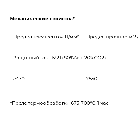
Механические свойства*
Предел текучести σ
, Н/мм²
Предел прочности ?
т
в
Защитный газ - M21 (80%Ar + 20%CO2)
≥470
?550
*После термообработки 675-700°С, 1 час