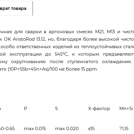
врат товара
нная для сварки в аргоновых смесях М21, М13 и чист
 OK AristoRod 13.12, но, благодаря более высокой чисто
 особо ответственных изделий из теплоустойчивых стал
рой эксплуатации до 545°С, к которым предъявляют
ому охрупчиванию после ступенчатого охлаждения.
о (10P+5Sb+4Sn+As)/100 не более 15 ppm.
o
P
S
X-фактор
Mn+Si
40-0.65
max 0.015
max 0.020
≤15
?1,15