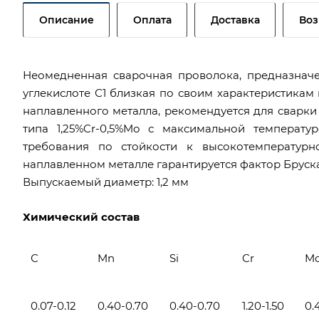
Описание
Оплата
Доставка
Воз
Неомедненная сварочная проволока, предназначе
углекислоте С1 близкая по своим характеристикам к
наплавленного металла, рекомендуется для сварки
типа 1,25%Cr-0,5%Mo с максимальной температу
требования по стойкости к высокотемпературн
наплавленном металле гарантируется фактор Брускат
Выпускаемый диаметр: 1,2 мм
Химический состав
С
Mn
Si
Cr
M
0.07-0.12
0.40-0.70
0.40-0.70
1.20-1.50
0.