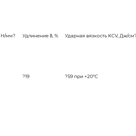
, Н/мм?
Удлинение δ, %
Ударная вязкость KCV, Дж/см
?19
?59 при +20°С