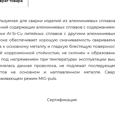
врат товара
льзуемая для сварки изделий из алюминиевых сплавов
ний содержащих алюминиевых сплавов с содержанием 
рки Al-Si-Cu литейных сплавов с другими алюминиевы
локе обеспечивает хорошую смачиваемость свариваем
а к основному металлу и гладкую блестящую поверхност
й коррозионной стойкостью, не склонен к образован
 под напряжением при температурах эксплуатации вы
менялась данная проволока, не подлежат последующе
етов на основном и наплавленном металле. Свар
рживающем режим MIG-puls.
Сертификация