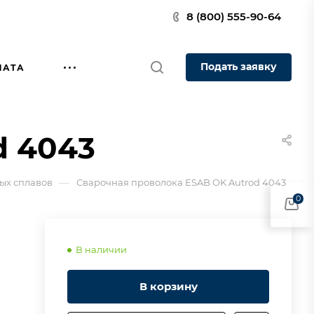
8 (800) 555-90-64
Подать заявку
ЛАТА
d 4043
—
ых сплавов
Сварочная проволока ESAB OK Autrod 4043
0
В наличии
В корзину