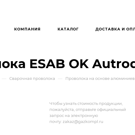
КОМПАНИЯ
КАТАЛОГ
ДОСТАВКА И ОП
ока ESAB OK Autro
—
—
Сварочная проволока
Проволока на основе алюминиев
Чтобы узнать стоимость продукции,
пожалуйста, отправьте официальный
запрос на электронную
почту:
zakaz@gazkompl.ru