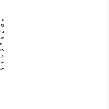
 с
Si
ми
ых
ь.
ию
ше
му
ку