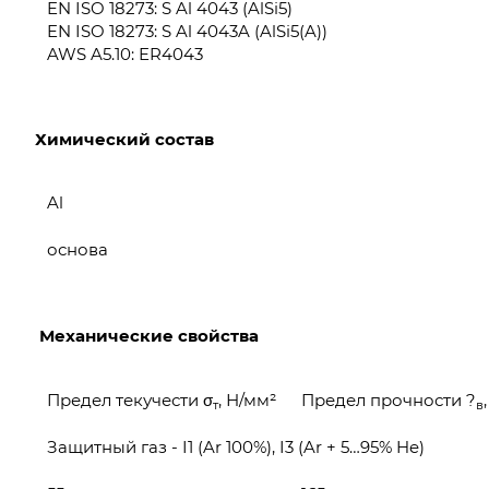
EN ISO 18273: S Al 4043 (AlSi5)
EN ISO 18273: S Al 4043A (AlSi5(A))
AWS A5.10: ER4043
Химический состав
Al
основа
Механические свойства
Предел текучести σ
, Н/мм²
Предел прочности ?
т
в
Защитный газ - I1 (Ar 100%), I3 (Ar + 5…95% He)