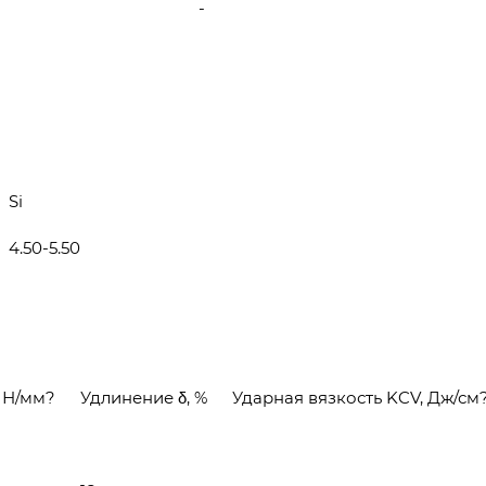
-
Si
4.50-5.50
, Н/мм?
Удлинение δ, %
Ударная вязкость KCV, Дж/см