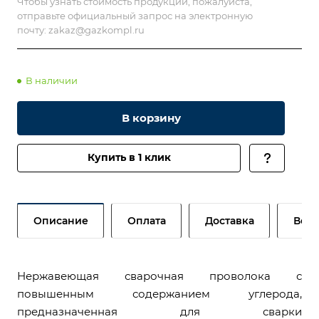
Чтобы узнать стоимость продукции, пожалуйста,
отправьте официальный запрос на электронную
почту:
zakaz@gazkompl.ru
В наличии
В корзину
Купить в 1 клик
Описание
Оплата
Доставка
Возв
Нержавеющая сварочная проволока с
повышенным содержанием углерода,
предназначенная для сварки