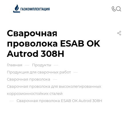
Сварочная
проволока ESAB OK
Autrod 308H
—
—
Главная
Продукты
—
Продукция для сварочных работ
—
Сварочная проволока
Сварочная проволока для высоколегированных
коррозионностойких сталей
—
Сварочная проволока ESAB OK Autrod 308H