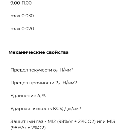
9.00-11.00
max 0.030
max 0.020
Механические свойства
Предел текучести σ
, Н/мм²
т
Предел прочности ?
, Н/мм?
в
Удлинение δ, %
Ударная вязкость KCV, Дж/см?
Защитный газ - M12 (98%Ar + 2%CO2) или M13
(98%Ar + 2%O2)