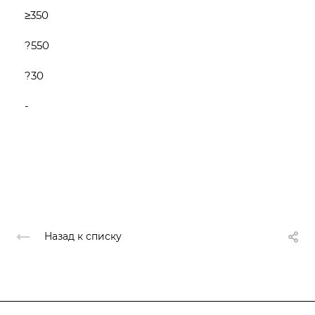
≥350
?550
?30
-
Назад к списку