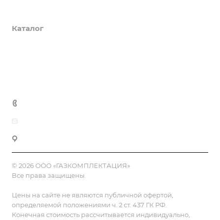
О компании
Каталог
Доставка и оплата
Полезная информация
Контакты
8 (800) 555-90-64
zakaz@gazkompl.ru
г. Москва, 2-й Смоленский переулок, 1/4
© 2026 ООО «ГАЗКОМПЛЕКТАЦИЯ»
Все права защищены.
Цены на сайте не являются публичной офертой,
определяемой положениями ч. 2 ст. 437 ГК РФ.
Конечная стоимость рассчитывается индивидуально,