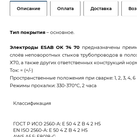
Описание
Оплата
Доставка
Воз
Тип покрытия
– основное.
Электроды ESAB OK 74 70
предназначены преим
слоёв неповоротных стыков трубопроводов в полож
Х70, а также других ответственных конструкций но
Ток: = (+/-)
Пространственные положения при сварке: 1, 2, 3, 4, 6
Режимы прокалки: 330-370°С, 2 часа
Классификация
ГОСТ Р ИСО 2560-A: E 50 4 Z B 4 2 H5
EN ISO 2560-A: E 50 4 Z B 4 2 H5
AWS A5.5: E8018-G