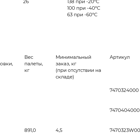
26
138 при -20°С
100 при -40°С
63 при -60°С
Вес
Минимальный
Артикул
овки,
палеты,
заказ, кг
кг
(при отсутствии на
складе)
7470324000
7470404000
891,0
4,5
7470323W0