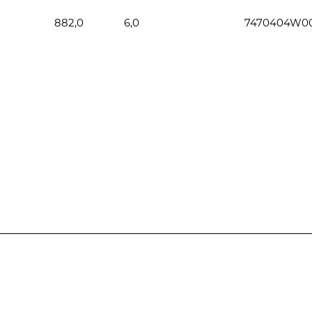
882,0
6,0
7470404W0
Полезная информация
Контакты