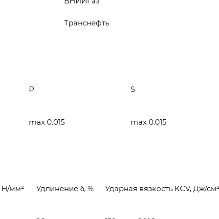
ВНИИГаз
Транснефть
P
S
max 0.015
max 0.015
, Н/мм²
Удлинение δ, %
Ударная вязкость KCV, Дж/см