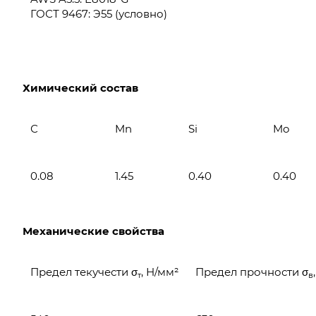
ГОСТ 9467: Э55 (условно)
Химический состав
С
Mn
Si
Mo
0.08
1.45
0.40
0.40
Механические свойства
Предел текучести σ
, Н/мм²
Предел прочности σ
т
в