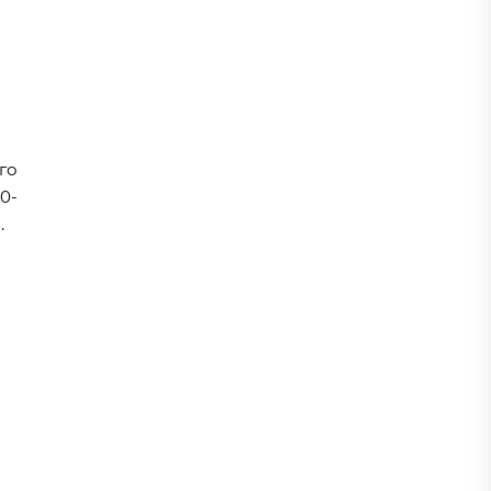
го
0-
.