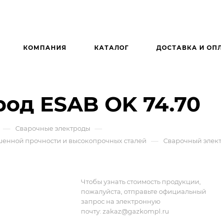
КОМПАНИЯ
КАТАЛОГ
ДОСТАВКА И ОП
од ESAB OK 74.70
—
—
Сварочные электроды
—
шенной прочности и высокопрочных сталей
Сварочный элект
Чтобы узнать стоимость продукции,
пожалуйста, отправьте официальный
запрос на электронную
почту:
zakaz@gazkompl.ru