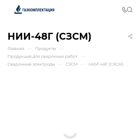
НИИ-48Г (СЗСМ)
—
—
Главная
Продукты
—
Продукция для сварочных работ
—
—
Сварочные электроды
СЗСМ
НИИ-48Г (СЗСМ)