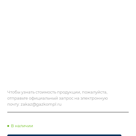
Чтобы узнать стоимость продукции, пожалуйста,
отправьте официальный запрос на электронную
почту:
zakaz@gazkompl.ru
В наличии