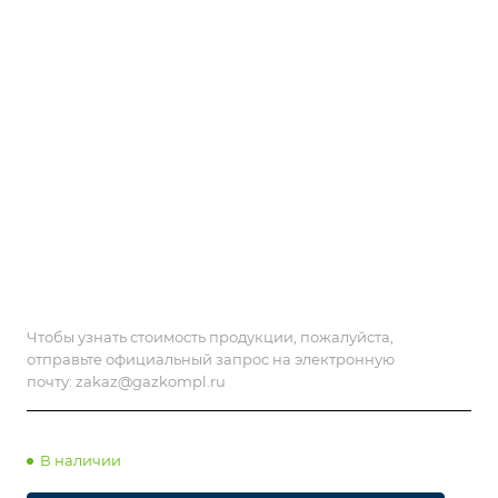
Чтобы узнать стоимость продукции, пожалуйста,
отправьте официальный запрос на электронную
почту:
zakaz@gazkompl.ru
В наличии