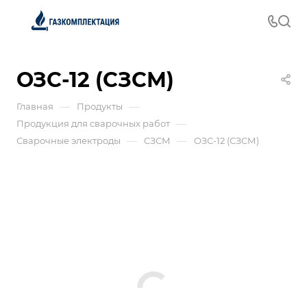
ОЗС-12 (СЗСМ)
—
—
Главная
Продукты
—
Продукция для сварочных работ
—
—
Сварочные электроды
СЗСМ
ОЗС-12 (СЗСМ)