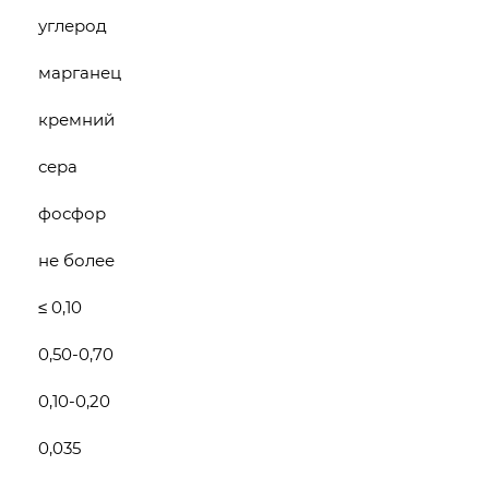
углерод
марганец
кремний
сера
фосфор
не более
≤ 0,10
0,50-0,70
0,10-0,20
0,035