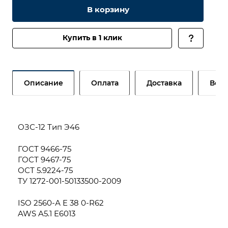
В корзину
Купить в 1 клик
Описание
Оплата
Доставка
Возв
ОЗС-12 Тип Э46
ГОСТ 9466-75
ГОСТ 9467-75
ОСТ 5.9224-75
ТУ 1272-001-50133500-2009
ISO 2560-А E 38 0-R62
AWS A5.1 E6013