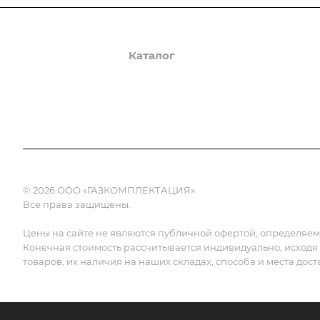
О компании
Каталог
Доставка и оплата
© 2026 ООО «ГАЗКОМПЛЕКТАЦИЯ»
Все права защищены.
Цены на сайте не являются публичной офертой, определяемой
Конечная стоимость рассчитывается индивидуально, исходя
товаров, их наличия на наших складах, способа и места дост