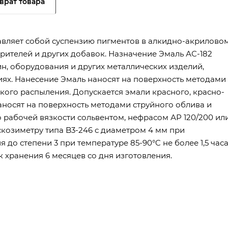
врат товара
тавляет собой суспензию пигментов в алкидно-акрилово
орителей и других добавок. Назначение Эмаль АС-182
н, оборудования и других металлических изделий,
иях. Нанесение Эмаль наносят на поверхность методами
кого распыления. Допускается эмали красного, красно-
аносят на поверхность методами струйного облива и
 рабочей вязкости сольвентом, нефрасом АР 120/200 ил
скозиметру типа B3-246 с диаметром 4 мм при
я до степени 3 при температуре 85-90°C не более 1,5 часа
к хранения 6 месяцев со дня изготовления.