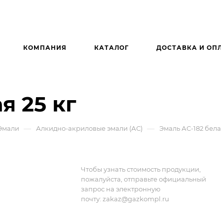
КОМПАНИЯ
КАТАЛОГ
ДОСТАВКА И ОП
я 25 кг
—
—
Эмали
Алкидно-акриловые эмали (АС)
Эмаль АС-182 бела
Чтобы узнать стоимость продукции,
пожалуйста, отправьте официальный
запрос на электронную
почту:
zakaz@gazkompl.ru