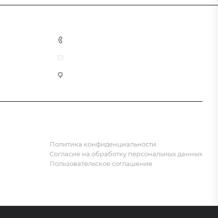
8 (800) 555-90-64
zakaz@gazkompl.ru
г. Москва, 2-й Смоленский переулок, 1/4
Политика конфиденциальности
Согласие на обработку персональных данных
Пользовательское соглашение