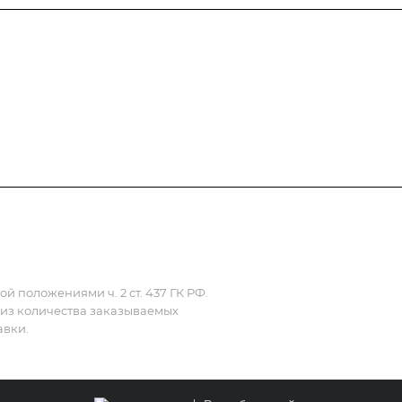
Полезная информация
Контакты
 положениями ч. 2 ст. 437 ГК РФ.
 из количества заказываемых
авки.