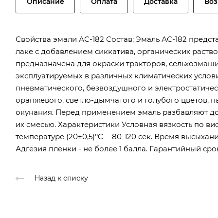
Описание
Оплата
Доставка
Воз
Свойства эмали АС-182 Состав: Эмаль АС-182 предс
лаке с добавлением сиккатива, органических раств
предназначена для окраски тракторов, сельхозмаши
эксплуатируемых в различных климатических услов
пневматического, безвоздушного и электростатичес
оранжевого, светло-дымчатого и голубого цветов, н
окунания. Перед применением эмаль разбавляют до
их смесью. Характеристики Условная вязкость по ви
температуре (20±0,5)°C - 80-120 сек. Время высыхани
Адгезия пленки - не более 1 балла. Гарантийный сро
Назад к списку