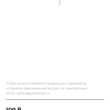
Чтобы узнать стоимость продукции, пожалуйста,
отправьте официальный запрос на электронную
почту:
zakaz@gazkompl.ru
109 ₽