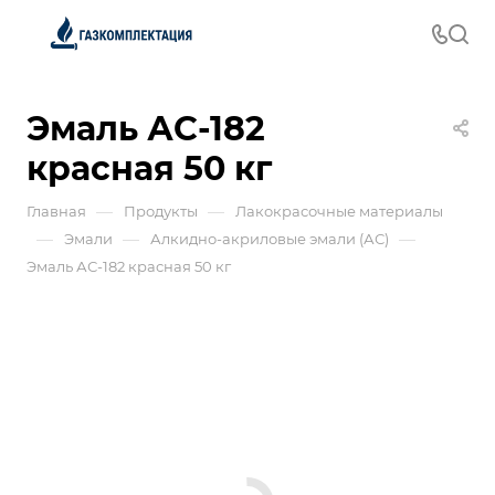
Эмаль АС-182
красная 50 кг
—
—
Главная
Продукты
Лакокрасочные материалы
—
—
—
Эмали
Алкидно-акриловые эмали (АС)
Эмаль АС-182 красная 50 кг