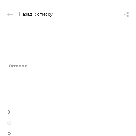
Назад к списку
О компании
Каталог
Доставка и оплата
Полезная информация
Контакты
8 (800) 555-90-64
zakaz@gazkompl.ru
г. Москва, 2-й Смоленский переулок, 1/4