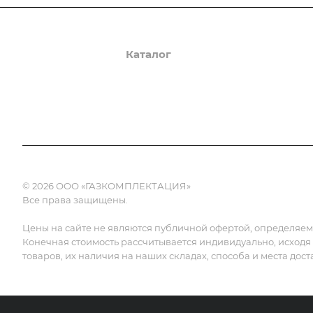
О компании
Каталог
Доставка и оплата
© 2026 ООО «ГАЗКОМПЛЕКТАЦИЯ»
Все права защищены.
Цены на сайте не являются публичной офертой, определяемой
Конечная стоимость рассчитывается индивидуально, исходя
товаров, их наличия на наших складах, способа и места дост