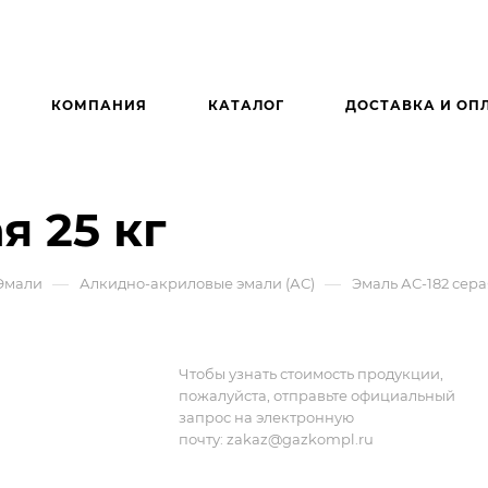
КОМПАНИЯ
КАТАЛОГ
ДОСТАВКА И ОП
я 25 кг
—
—
Эмали
Алкидно-акриловые эмали (АС)
Эмаль АС-182 серая
Чтобы узнать стоимость продукции,
пожалуйста, отправьте официальный
запрос на электронную
почту:
zakaz@gazkompl.ru