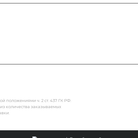
Полезная информация
Контакты
 положениями ч. 2 ст. 437 ГК РФ.
 из количества заказываемых
авки.