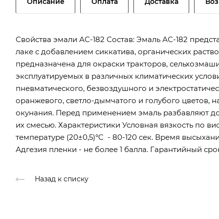
Описание
Оплата
Доставка
Воз
Свойства эмали АС-182 Состав: Эмаль АС-182 предс
лаке с добавлением сиккатива, органических раств
предназначена для окраски тракторов, сельхозмаши
эксплуатируемых в различных климатических услов
пневматического, безвоздушного и электростатичес
оранжевого, светло-дымчатого и голубого цветов, н
окунания. Перед применением эмаль разбавляют до
их смесью. Характеристики Условная вязкость по ви
температуре (20±0,5)°C - 80-120 сек. Время высыхани
Адгезия пленки - не более 1 балла. Гарантийный сро
Назад к списку