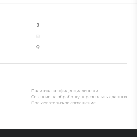
8 (800) 555-90-64
zakaz@gazkompl.ru
г. Москва, 2-й Смоленский переулок, 1/4
Политика конфиденциальности
Согласие на обработку персональных данных
Пользовательское соглашение