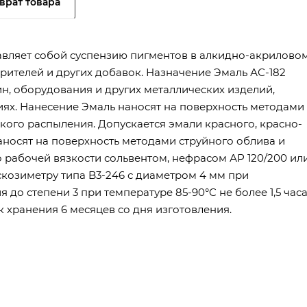
врат товара
тавляет собой суспензию пигментов в алкидно-акрилово
орителей и других добавок. Назначение Эмаль АС-182
н, оборудования и других металлических изделий,
иях. Нанесение Эмаль наносят на поверхность методами
кого распыления. Допускается эмали красного, красно-
аносят на поверхность методами струйного облива и
 рабочей вязкости сольвентом, нефрасом АР 120/200 ил
скозиметру типа B3-246 с диаметром 4 мм при
я до степени 3 при температуре 85-90°C не более 1,5 часа
к хранения 6 месяцев со дня изготовления.