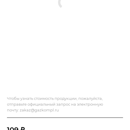
Чтобы узнать стоимость продукции, пожалуйста,
отправьте официальный запрос на электронную
почту:
zakaz@gazkompl.ru
109 ₽