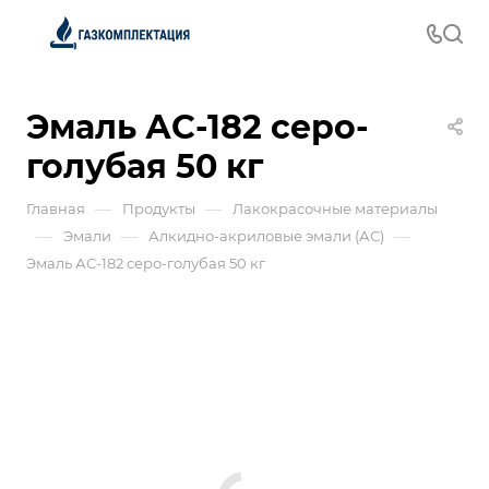
Эмаль АС-182 серо-
голубая 50 кг
—
—
Главная
Продукты
Лакокрасочные материалы
—
—
—
Эмали
Алкидно-акриловые эмали (АС)
Эмаль АС-182 серо-голубая 50 кг