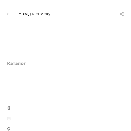
Назад к списку
О компании
Каталог
Доставка и оплата
Полезная информация
Контакты
8 (800) 555-90-64
zakaz@gazkompl.ru
г. Москва, 2-й Смоленский переулок, 1/4