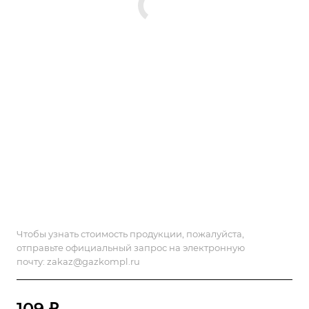
Чтобы узнать стоимость продукции, пожалуйста,
отправьте официальный запрос на электронную
почту:
zakaz@gazkompl.ru
109 ₽