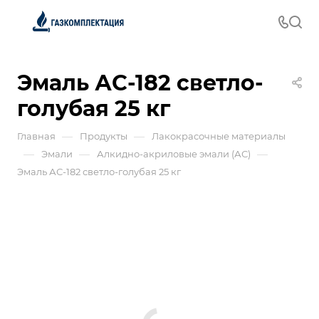
Эмаль АС-182 светло-
голубая 25 кг
—
—
Главная
Продукты
Лакокрасочные материалы
—
—
—
Эмали
Алкидно-акриловые эмали (АС)
Эмаль АС-182 светло-голубая 25 кг