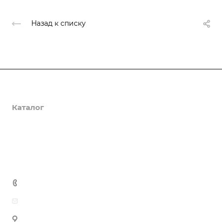
Назад к списку
О компании
Каталог
Доставка и оплата
Полезная информация
Контакты
8 (800) 555-90-64
zakaz@gazkompl.ru
г. Москва, 2-й Смоленский переулок, 1/4