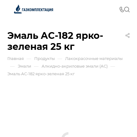
Эмаль АС-182 ярко-
зеленая 25 кг
—
—
Главная
Продукты
Лакокрасочные материалы
—
—
—
Эмали
Алкидно-акриловые эмали (АС)
Эмаль АС-182 ярко-зеленая 25 кг