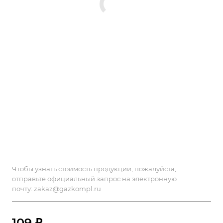
Чтобы узнать стоимость продукции, пожалуйста,
отправьте официальный запрос на электронную
почту:
zakaz@gazkompl.ru
109 ₽