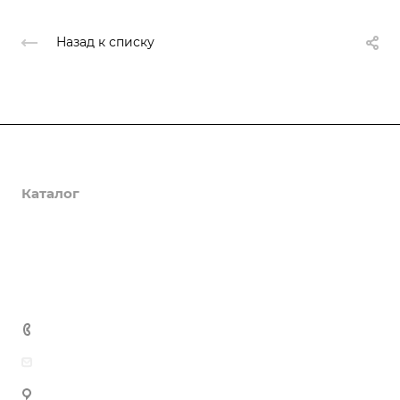
Назад к списку
О компании
Каталог
Доставка и оплата
Полезная информация
Контакты
8 (800) 555-90-64
zakaz@gazkompl.ru
г. Москва, 2-й Смоленский переулок, 1/4