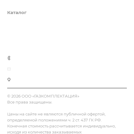
О компании
Каталог
Доставка и оплата
Полезная информация
Контакты
8 (800) 555-90-64
zakaz@gazkompl.ru
г. Москва, 2-й Смоленский переулок, 1/4
© 2026 ООО «ГАЗКОМПЛЕКТАЦИЯ»
Все права защищены.
Цены на сайте не являются публичной офертой,
определяемой положениями ч. 2 ст. 437 ГК РФ.
Конечная стоимость рассчитывается индивидуально,
исходя из количества заказываемых