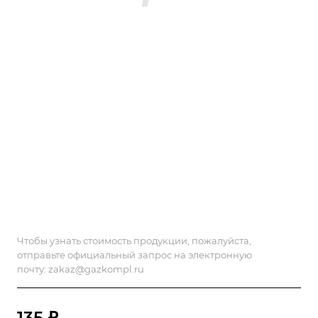
Чтобы узнать стоимость продукции, пожалуйста,
отправьте официальный запрос на электронную
почту:
zakaz@gazkompl.ru
135 ₽