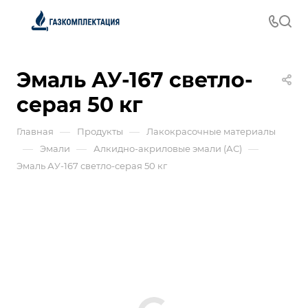
Эмаль АУ-167 светло-
серая 50 кг
—
—
Главная
Продукты
Лакокрасочные материалы
—
—
—
Эмали
Алкидно-акриловые эмали (АС)
Эмаль АУ-167 светло-серая 50 кг