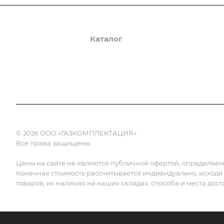
О компании
Каталог
Доставка и оплата
© 2026 ООО «ГАЗКОМПЛЕКТАЦИЯ»
Все права защищены.
Цены на сайте не являются публичной офертой, определяемой
Конечная стоимость рассчитывается индивидуально, исходя
товаров, их наличия на наших складах, способа и места дост