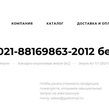
КОМПАНИЯ
КАТАЛОГ
ДОСТАВКА И ОП
021-88169863-2012 бе
—
—
Эмали
Алкидно-акриловые эмали (АС)
Эмаль АУ ТУ 2312-0
Чтобы узнать стоимость продукции,
пожалуйста, отправьте официальный
запрос на электронную
почту:
zakaz@gazkompl.ru