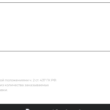
Полезная информация
Контакты
 положениями ч. 2 ст. 437 ГК РФ.
 из количества заказываемых
авки.