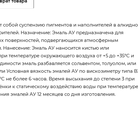
врат товара
ет собой суспензию пигментов и наполнителей в алкидно
рителей. Назначение: Эмаль АУ предназначена для
ых поверхностей, подвергающихся атмосферным
 Нанесение: Эмаль АУ наносится кистью или
при температуре окружающего воздуха от +5 до +35°C и
димости эмаль разбавляется сольвентом, толуолом, или
и Условная вязкость эмалей АУ по вискозиметру типа В
°C не более 6 часов. Время высыхания до степени 3 при
плёнки к статическому воздействию воды при температур
ения эмалей АУ 12 месяцев со дня изготовления.