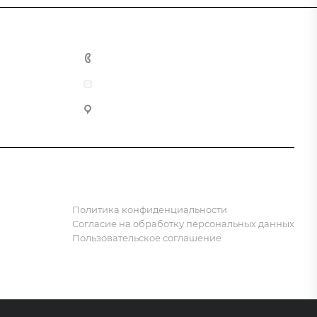
8 (800) 555-90-64
zakaz@gazkompl.ru
г. Москва, 2-й Смоленский переулок, 1/4
Политика конфиденциальности
Согласие на обработку персональных данных
Пользовательское соглашение