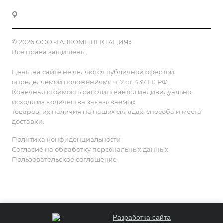
г. Москва, 2-й Смоленский переулок, 1/4
© 2026 ООО «ГАЗКОМПЛЕКТАЦИЯ»
Все права защищены.
Цены на сайте не являются публичной офертой,
определяемой положениями ч. 2 ст. 437 ГК РФ.
Конечная стоимость рассчитывается индивидуально,
исходя из количества заказываемых
товаров, их наличия на наших складах, способа и места
доставки.
Политика конфиденциальности
Согласие на обработку персональных данных
Пользовательское соглашение
Разработка сайта