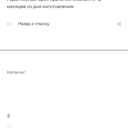
месяцев со дня изготовления.
Назад к списку
О компании
Каталог
Доставка и оплата
Полезная информация
Контакты
8 (800) 555-90-64
zakaz@gazkompl.ru