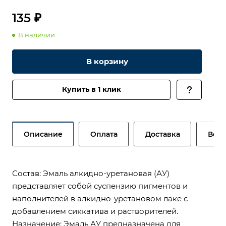
135 ₽
В наличии
В корзину
Купить в 1 клик
Описание
Оплата
Доставка
Возв
Состав: Эмаль алкидно-уретановая (АУ)
представляет собой суспензию пигментов и
наполнителей в алкидно-уретановом лаке с
добавлением сиккатива и растворителей.
Назначение: Эмаль АУ предназначена для