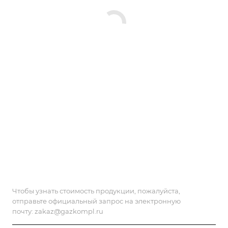
Чтобы узнать стоимость продукции, пожалуйста,
отправьте официальный запрос на электронную
почту:
zakaz@gazkompl.ru