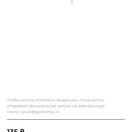
Чтобы узнать стоимость продукции, пожалуйста,
отправьте официальный запрос на электронную
почту:
zakaz@gazkompl.ru
135 ₽