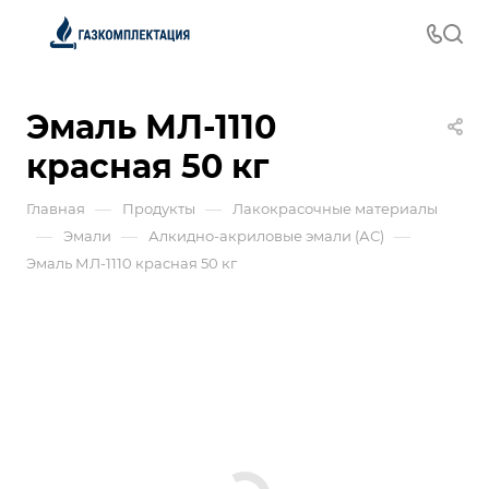
Эмаль МЛ-1110
красная 50 кг
—
—
Главная
Продукты
Лакокрасочные материалы
—
—
—
Эмали
Алкидно-акриловые эмали (АС)
Эмаль МЛ-1110 красная 50 кг