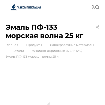
Эмаль ПФ-133
морская волна 25 кг
—
—
Главная
Продукты
Лакокрасочные материалы
—
—
—
Эмали
Алкидно-акриловые эмали (АС)
Эмаль ПФ-133 морская волна 25 кг