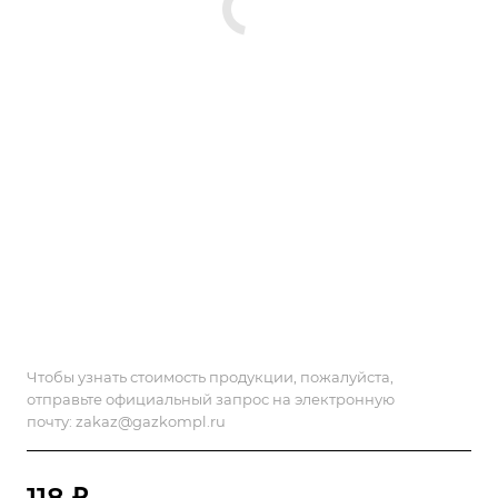
Чтобы узнать стоимость продукции, пожалуйста,
отправьте официальный запрос на электронную
почту:
zakaz@gazkompl.ru
118 ₽