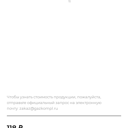
Чтобы узнать стоимость продукции, пожалуйста,
отправьте официальный запрос на электронную
почту:
zakaz@gazkompl.ru
118 ₽