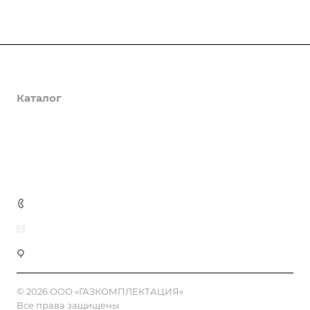
О компании
Каталог
Доставка и оплата
Полезная информация
Контакты
8 (800) 555-90-64
zakaz@gazkompl.ru
г. Москва, 2-й Смоленский переулок, 1/4
© 2026 ООО «ГАЗКОМПЛЕКТАЦИЯ»
Все права защищены.