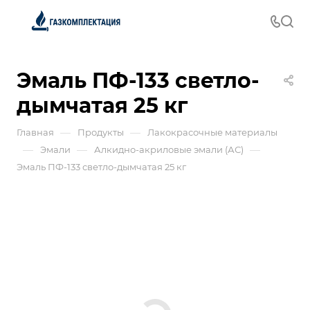
Эмаль ПФ-133 светло-
дымчатая 25 кг
—
—
Главная
Продукты
Лакокрасочные материалы
—
—
—
Эмали
Алкидно-акриловые эмали (АС)
Эмаль ПФ-133 светло-дымчатая 25 кг