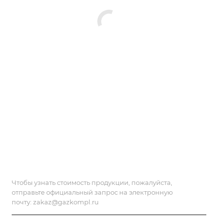
Чтобы узнать стоимость продукции, пожалуйста,
отправьте официальный запрос на электронную
почту:
zakaz@gazkompl.ru