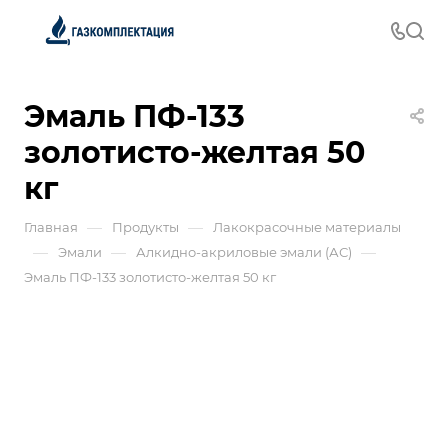
Эмаль ПФ-133
золотисто-желтая 50
кг
—
—
Главная
Продукты
Лакокрасочные материалы
—
—
—
Эмали
Алкидно-акриловые эмали (АС)
Эмаль ПФ-133 золотисто-желтая 50 кг