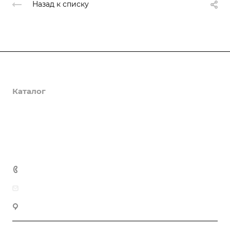
Назад к списку
О компании
Каталог
Доставка и оплата
Полезная информация
Контакты
8 (800) 555-90-64
zakaz@gazkompl.ru
г. Москва, 2-й Смоленский переулок, 1/4