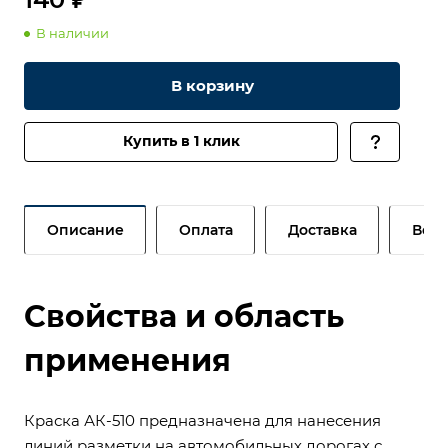
В наличии
В корзину
Купить в 1 клик
Описание
Оплата
Доставка
Возв
Свойства и область
применения
Краска АК-510 предназначена для нанесения
линий разметки на автомобильных дорогах с