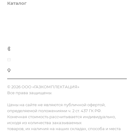
Каталог
Доставка и оплата
Полезная информация
Контакты
8 (800) 555-90-64
zakaz@gazkompl.ru
г. Москва, 2-й Смоленский переулок, 1/4
© 2026 ООО «ГАЗКОМПЛЕКТАЦИЯ»
Все права защищены.
Цены на сайте не являются публичной офертой,
определяемой положениями ч. 2 ст. 437 ГК РФ.
Конечная стоимость рассчитывается индивидуально,
исходя из количества заказываемых
товаров, их наличия на наших складах, способа и места