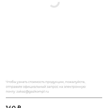
Чтобы узнать стоимость продукции, пожалуйста,
отправьте официальный запрос на электронную
почту:
zakaz@gazkompl.ru
140 ₽