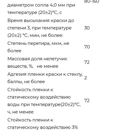
80-160
диаметром сопла 4,0 мм при
температуре (20±2)ºС, с
Время высыхания краски до
степени 3, при температуре
30
(20±2) ºС, мин, не более:
Степень перетира, мкм, не
70
более
Массовая доля нелетучих
72
веществ, %, не менее
Адгезия пленки краски к стеклу,
2
баллы, не более
Стойкость пленки к
статическому воздействию
72
воды при температуре(20±2)ºС,
ч, не менее
Стойкость пленки к
статическому воздействию 3%