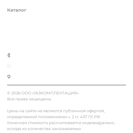
Каталог
Доставка и оплата
Полезная информация
Контакты
8 (800) 555-90-64
zakaz@gazkompl.ru
г. Москва, 2-й Смоленский переулок, 1/4
© 2026 ООО «ГАЗКОМПЛЕКТАЦИЯ»
Все права защищены.
Цены на сайте не являются публичной офертой,
определяемой положениями ч. 2 ст. 437 ГК РФ.
Конечная стоимость рассчитывается индивидуально,
исходя из количества заказываемых