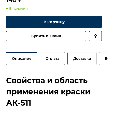
В наличии
В корзину
Купить в 1 клик
Описание
Оплата
Доставка
Возв
Свойства и область
применения краски
АК-511