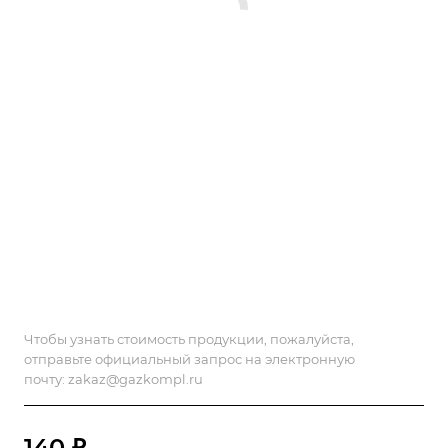
Чтобы узнать стоимость продукции, пожалуйста,
отправьте официальный запрос на электронную
почту:
zakaz@gazkompl.ru
140 ₽