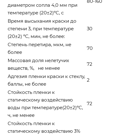
80-160
диаметром сопла 4,0 мм при
температуре (20±2)ºС, с
Время высыхания краски до
степени 3, при температуре
30
(20±2) ºС, мин, не более:
Степень перетира, мкм, не
70
более
Массовая доля нелетучих
72
веществ, %, не менее
Адгезия пленки краски к стеклу,
2
баллы, не более
Стойкость пленки к
статическому воздействию
72
воды при температуре(20±2)ºС,
ч, не менее
Стойкость пленки к
статическому воздействию 3%