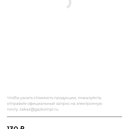
Чтобы узнать стоимость продукции, пожалуйста,
отправьте официальный запрос на электронную
почту:
zakaz@gazkompl.ru
130 ₽