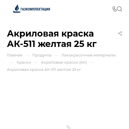
Акриловая краска
АК-511 желтая 25 кг
—
—
Главная
Продукты
Лакокрасочные материалы
—
—
—
Краски
Акриловые краски (АК)
Акриловая краска АК-511 желтая 25 кг