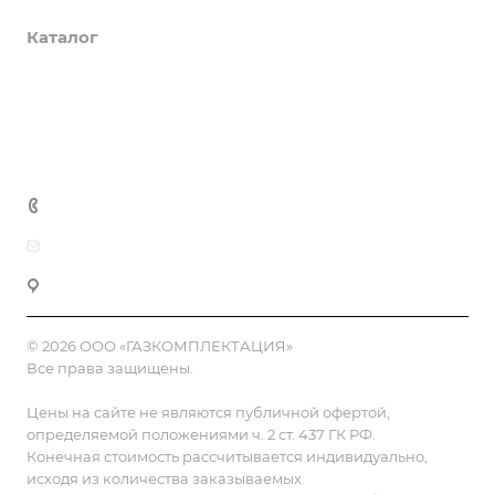
Каталог
Доставка и оплата
Полезная информация
Контакты
8 (800) 555-90-64
zakaz@gazkompl.ru
г. Москва, 2-й Смоленский переулок, 1/4
© 2026 ООО «ГАЗКОМПЛЕКТАЦИЯ»
Все права защищены.
Цены на сайте не являются публичной офертой,
определяемой положениями ч. 2 ст. 437 ГК РФ.
Конечная стоимость рассчитывается индивидуально,
исходя из количества заказываемых