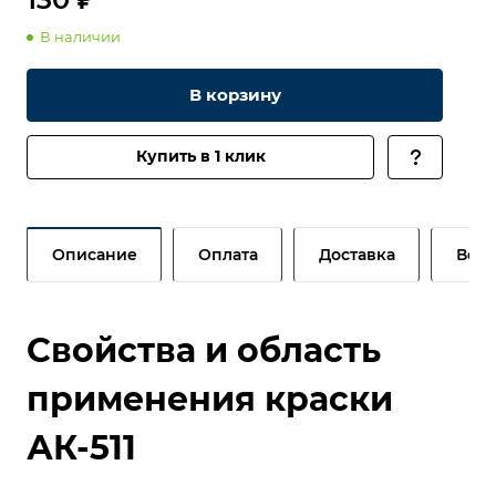
В наличии
В корзину
Купить в 1 клик
Описание
Оплата
Доставка
Возв
Свойства и область
применения краски
АК-511