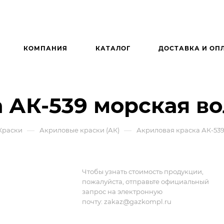
КОМПАНИЯ
КАТАЛОГ
ДОСТАВКА И ОП
 АК-539 морская во
—
—
Краски
Акриловые краски (АК)
Акриловая краска АК-539
Чтобы узнать стоимость продукции,
пожалуйста, отправьте официальный
запрос на электронную
почту:
zakaz@gazkompl.ru