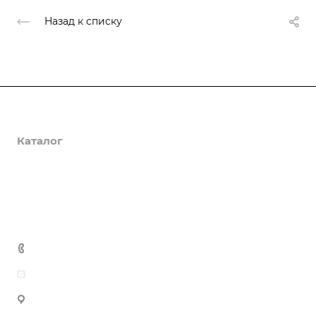
Назад к списку
О компании
Каталог
Доставка и оплата
Полезная информация
Контакты
8 (800) 555-90-64
zakaz@gazkompl.ru
г. Москва, 2-й Смоленский переулок, 1/4