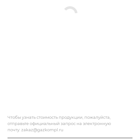
Чтобы узнать стоимость продукции, пожалуйста,
отправьте официальный запрос на электронную
почту:
zakaz@gazkompl.ru