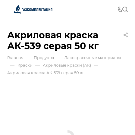
Акриловая краска
АК-539 серая 50 кг
—
—
Главная
Продукты
Лакокрасочные материалы
—
—
—
Краски
Акриловые краски (АК)
Акриловая краска АК-539 серая 50 кг