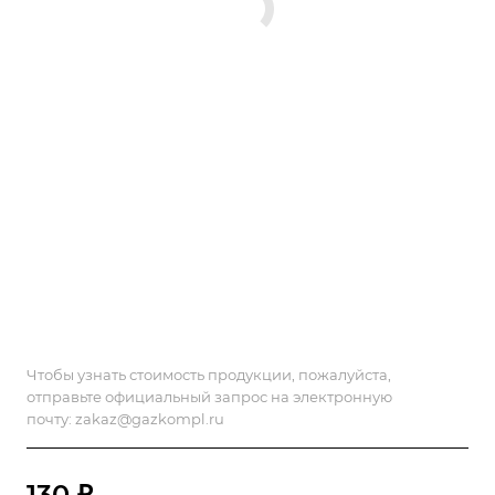
Чтобы узнать стоимость продукции, пожалуйста,
отправьте официальный запрос на электронную
почту:
zakaz@gazkompl.ru
130 ₽