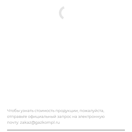
Чтобы узнать стоимость продукции, пожалуйста,
отправьте официальный запрос на электронную
почту:
zakaz@gazkompl.ru