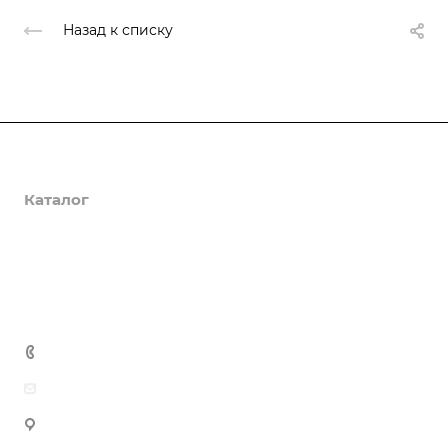
Назад к списку
О компании
Каталог
Доставка и оплата
Полезная информация
Контакты
8 (800) 555-90-64
zakaz@gazkompl.ru
г. Москва, 2-й Смоленский переулок, 1/4