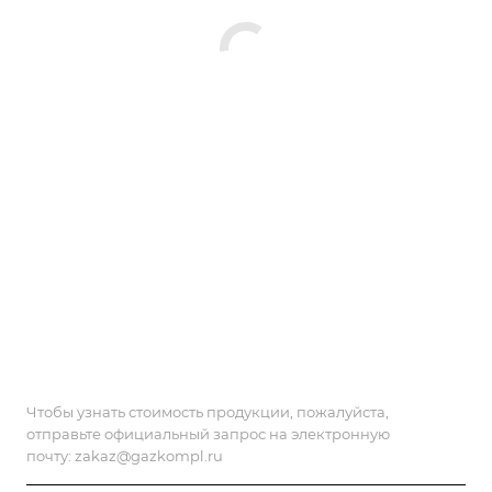
Чтобы узнать стоимость продукции, пожалуйста,
отправьте официальный запрос на электронную
почту:
zakaz@gazkompl.ru