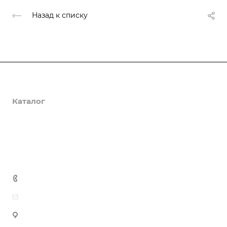
Назад к списку
О компании
Каталог
Доставка и оплата
Полезная информация
Контакты
8 (800) 555-90-64
zakaz@gazkompl.ru
г. Москва, 2-й Смоленский переулок, 1/4