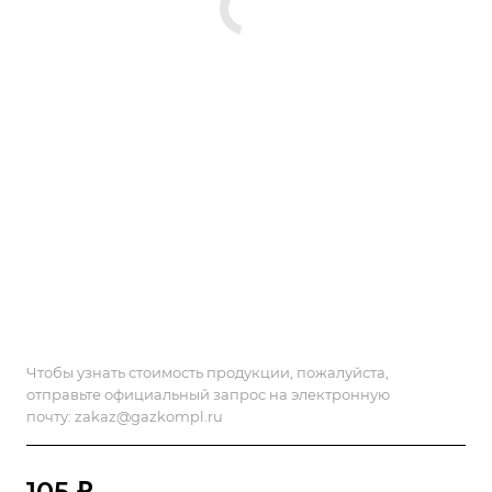
Чтобы узнать стоимость продукции, пожалуйста,
отправьте официальный запрос на электронную
почту:
zakaz@gazkompl.ru
105 ₽