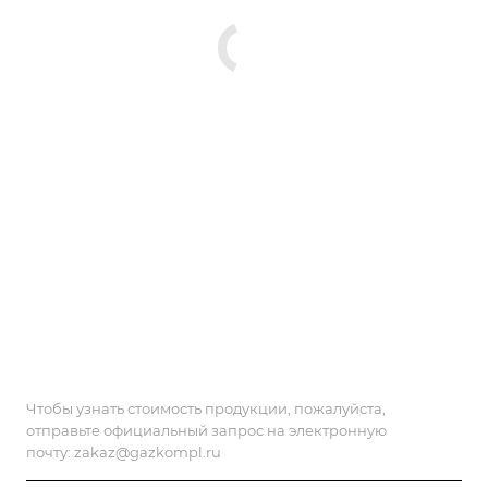
Чтобы узнать стоимость продукции, пожалуйста,
отправьте официальный запрос на электронную
почту:
zakaz@gazkompl.ru