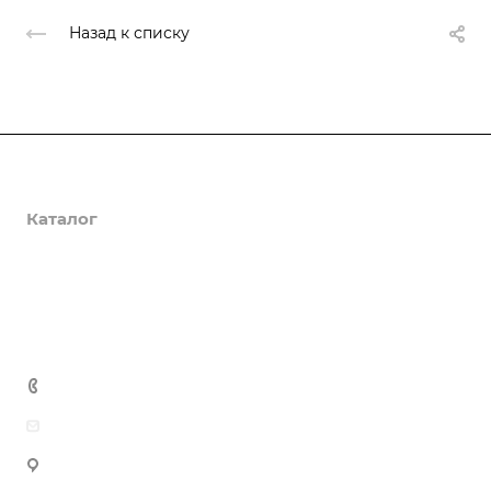
Назад к списку
О компании
Каталог
Доставка и оплата
Полезная информация
Контакты
8 (800) 555-90-64
zakaz@gazkompl.ru
г. Москва, 2-й Смоленский переулок, 1/4