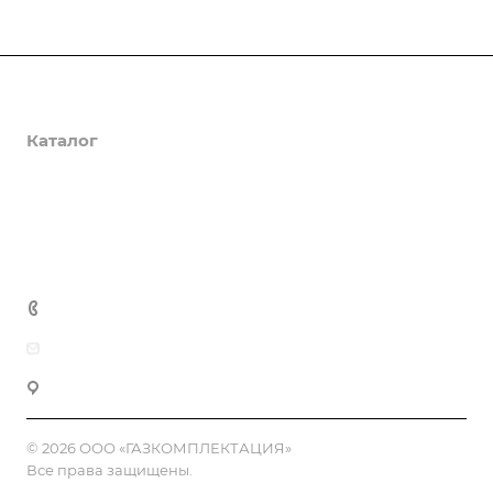
О компании
Каталог
Доставка и оплата
Полезная информация
Контакты
8 (800) 555-90-64
zakaz@gazkompl.ru
г. Москва, 2-й Смоленский переулок, 1/4
© 2026 ООО «ГАЗКОМПЛЕКТАЦИЯ»
Все права защищены.