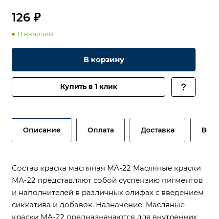
126 ₽
В наличии
В корзину
Купить в 1 клик
Описание
Оплата
Доставка
Возв
Состав краска масляная МА-22 Масляные краски
МА-22 представляют собой суспензию пигментов
и наполнителей в различных олифах с введением
сиккатива и добавок. Назначение: Масляные
краски МА-22 предназначаются для внутренних