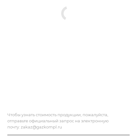
Чтобы узнать стоимость продукции, пожалуйста,
отправьте официальный запрос на электронную
почту:
zakaz@gazkompl.ru