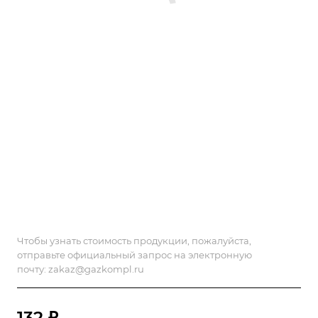
Чтобы узнать стоимость продукции, пожалуйста,
отправьте официальный запрос на электронную
почту:
zakaz@gazkompl.ru
132 ₽