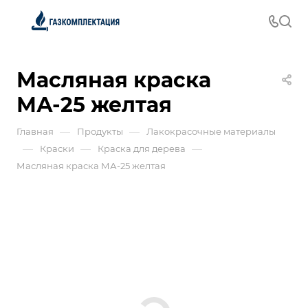
Масляная краска
МА-25 желтая
—
—
Главная
Продукты
Лакокрасочные материалы
—
—
—
Краски
Краска для дерева
Масляная краска МА-25 желтая