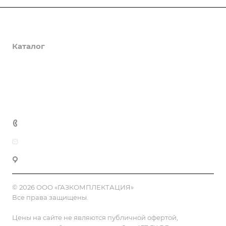
О компании
Каталог
Доставка и оплата
Полезная информация
Контакты
8 (800) 555-90-64
zakaz@gazkompl.ru
г. Москва, 2-й Смоленский переулок, 1/4
© 2026 ООО «ГАЗКОМПЛЕКТАЦИЯ»
Все права защищены.
Цены на сайте не являются публичной офертой,