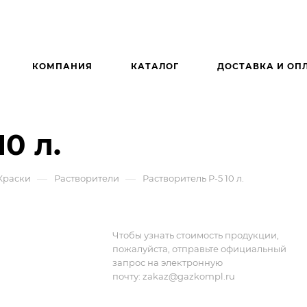
КОМПАНИЯ
КАТАЛОГ
ДОСТАВКА И ОП
0 л.
—
—
Краски
Растворители
Растворитель Р-5 10 л.
Чтобы узнать стоимость продукции,
пожалуйста, отправьте официальный
запрос на электронную
почту:
zakaz@gazkompl.ru