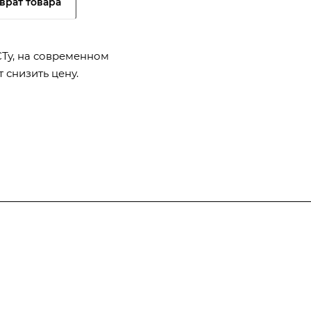
врат товара
СТу, на современном
 снизить цену.
Полезная информация
Контакты