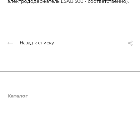
электрододержатель ESAB 500 - соответственно).
Назад к списку
О компании
Каталог
Доставка и оплата
Полезная информация
Контакты