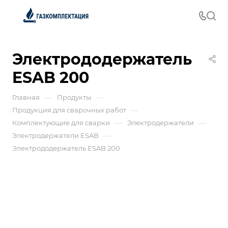
Электрододержатель
ESAB 200
—
—
Главная
Продукты
—
Продукция для сварочных работ
—
—
Комплектующие для сварки
Электродержатели
—
Электродержатели ESAB
Электрододержатель ESAB 200