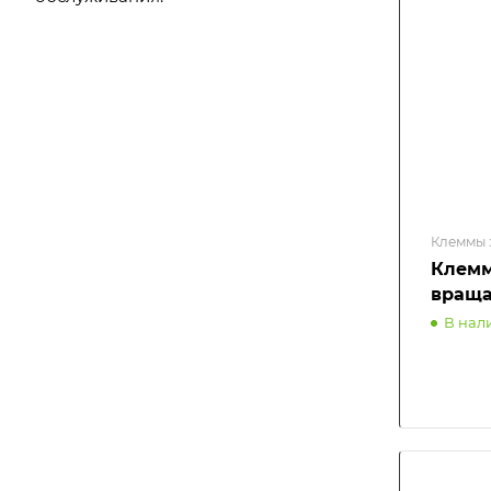
Клеммы 
Клемм
враща
В нал