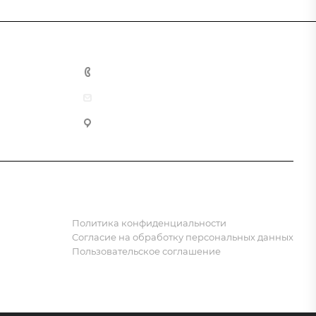
8 (800) 555-90-64
zakaz@gazkompl.ru
г. Москва, 2-й Смоленский переулок, 1/4
Политика конфиденциальности
Согласие на обработку персональных данных
Пользовательское соглашение