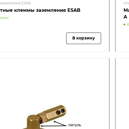
заземления ESAB
Кл
тные клеммы заземления ESAB
М
А
ичии
В корзину