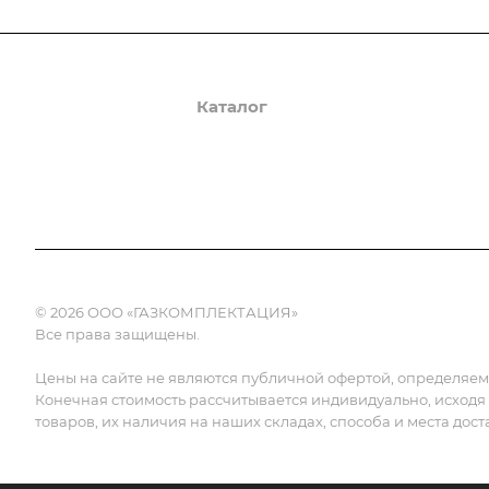
О компании
Каталог
Доставка и оплата
© 2026 ООО «ГАЗКОМПЛЕКТАЦИЯ»
Все права защищены.
Цены на сайте не являются публичной офертой, определяемой
Конечная стоимость рассчитывается индивидуально, исходя
товаров, их наличия на наших складах, способа и места дост