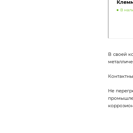
Клемм
В нал
В своей к
металличес
Контактны
Не перегр
промышлен
коррозион