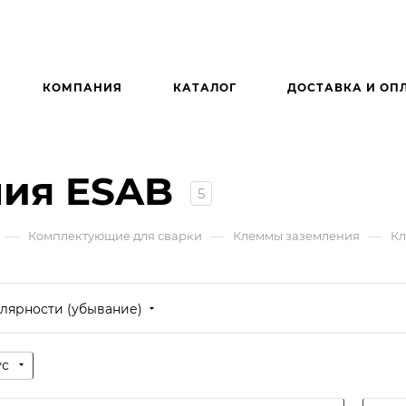
КОМПАНИЯ
КАТАЛОГ
ДОСТАВКА И ОП
ия ESAB
5
—
—
—
Комплектующие для сварки
Клеммы заземления
Кл
лярности (убывание)
ус