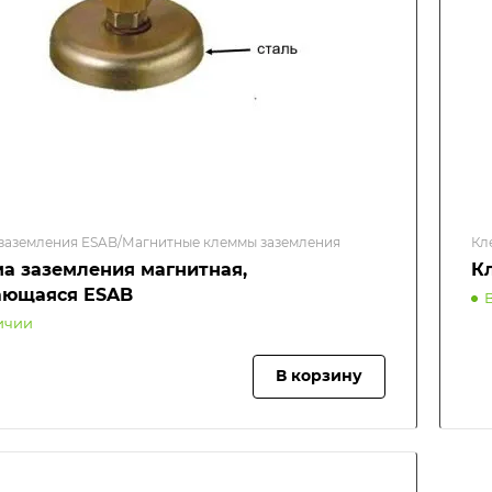
заземления ESAB/Магнитные клеммы заземления
Кл
а заземления магнитная,
К
ющаяся ESAB
ичии
В корзину