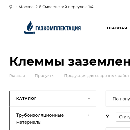
г. Москва, 2-й Смоленский переулок, 1/4
ГЛАВНАЯ
Клеммы заземлен
—
—
Главная
Продукты
Продукция для сварочных работ
КАТАЛОГ
По попу
Трубоизоляционные
Стат
материалы